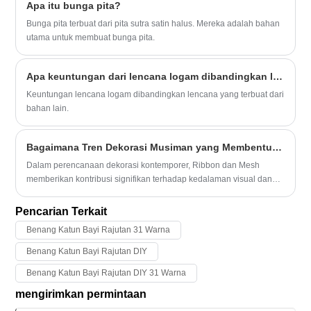
Apa itu bunga pita?
Bunga pita terbuat dari pita sutra satin halus. Mereka adalah bahan
utama untuk membuat bunga pita.
Apa keuntungan dari lencana logam dibandingkan lencana yang terbuat dari bahan lain?
Keuntungan lencana logam dibandingkan lencana yang terbuat dari
bahan lain.
Bagaimana Tren Dekorasi Musiman yang Membentuk Pita dan Jala?
Dalam perencanaan dekorasi kontemporer, Ribbon dan Mesh
memberikan kontribusi signifikan terhadap kedalaman visual dan
ekspresi artistik. Ini diintegrasikan secara luas ke dalam pengaturan
pesta, desain kemasan, dan gaya suasana interior. Kemampuan
Pencarian Terkait
beradaptasinya memungkinkan pencipta untuk menggabungkan
Benang Katun Bayi Rajutan 31 Warna
tekstur mengalir lembut dengan bentuk terstruktur, memungkinkan
hasil desain yang lebih dinamis dan ekspresif. Meningkatnya
Benang Katun Bayi Rajutan DIY
permintaan akan bahan dekoratif serbaguna semakin memperkuat
Benang Katun Bayi Rajutan DIY 31 Warna
posisinya dalam rantai pasokan.
mengirimkan permintaan