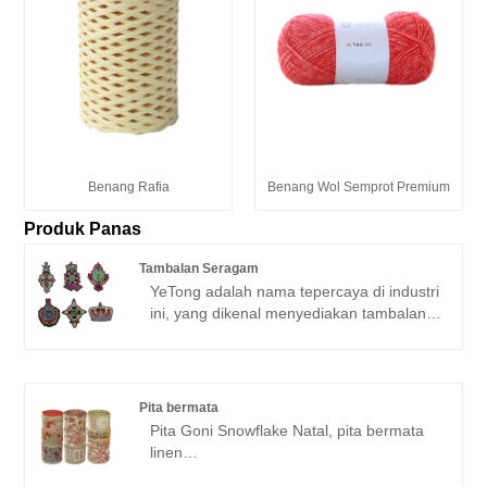
Benang Rafia
Benang Wol Semprot Premium
Produk Panas
Tambalan Seragam
YeTong adalah nama tepercaya di industri
ini, yang dikenal menyediakan tambalan
seragam berkualitas tinggi yang
menambah sentuhan kecanggihan pada
pakaian dan aksesori Anda. Dengan
dedikasi terhadap keahlian dan perhatian
Pita bermata
terhadap detail, kami menawarkan
Pita Goni Snowflake Natal, pita bermata
beragam desain untuk disesuaikan
linen
dengan berbagai preferensi dan gaya.
Ukuran: 6.3cm x 10 yard per roll