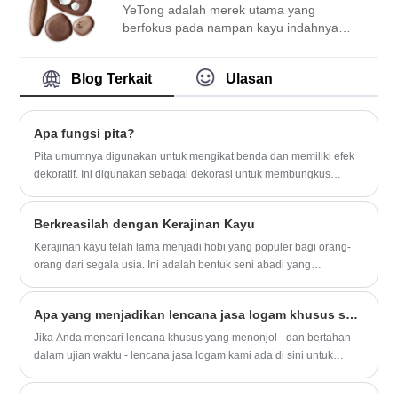
berkonsultasi atau membeli.
YeTong adalah merek utama yang
berfokus pada nampan kayu indahnya
yang dibuat dengan perhatian cermat
terhadap detail. Terletak di Fujian
Blog Terkait
Ulasan
Xianyou, kami memiliki akses ke bahan
berkualitas premium yang bersumber
secara lokal, memastikan keaslian dan
Apa fungsi pita?
kualitas produk kami. Berkolaborasi
dengan pengrajin ahli dalam seni klasik
Pita umumnya digunakan untuk mengikat benda dan memiliki efek
Tiongkok, nampan kayu kami
dekoratif. Ini digunakan sebagai dekorasi untuk membungkus
mewujudkan keahlian tradisional dan
hadiah. Kain, terutama pita sutra, umumnya terkait dengan pakaian
makna budaya. Berkomitmen pada
dan juga bahan untuk beberapa kerajinan tangan.
keunggulan, YeTong menghadirkan
Berkreasilah dengan Kerajinan Kayu
nampan kayu premium yang memadukan
Kerajinan kayu telah lama menjadi hobi yang populer bagi orang-
keanggunan klasik dengan
orang dari segala usia. Ini adalah bentuk seni abadi yang
keserbagunaan modern.
memungkinkan Anda menciptakan sesuatu yang unik dan tahan
lama. Dengan maraknya budaya DIY dan media sosial, kerajinan
Apa yang menjadikan lencana jasa logam khusus sebagai solusi ideal untuk kebutuhan penghargaan Anda?
kayu menjadi semakin populer dalam beberapa tahun terakhir.
Namun selalu ada ruang untuk inovasi dan ide-ide baru dalam hal
Jika Anda mencari lencana khusus yang menonjol - dan bertahan
kerajinan kayu.
dalam ujian waktu - lencana jasa logam kami ada di sini untuk
membantu Anda menghormati apa yang paling penting.