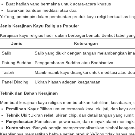
Buat hadiah yang bermakna untuk acara-acara khusus
Tawarkan bantuan meditasi atau doa
YeTong, pemimpin dalam pembuatan produk kayu religi berkualitas ti
Jenis Kerajinan Kayu Religius Populer
Kerajinan kayu religius hadir dalam berbagai bentuk. Berikut tabel yan
Jenis
Keterangan
Salib
Salib yang diukir dengan tangan melambangkan im
Patung Buddha
Penggambaran Buddha atau Bodhisattva
Tasbih
Manik-manik kayu dirangkai untuk meditasi atau doa
Panel Dinding
Ukiran hiasan adegan keagamaan
Teknik dan Bahan Kerajinan
Membuat kerajinan kayu religius membutuhkan ketelitian, kesabaran
Pemilihan Kayu:
Pilihan umum termasuk kayu ek, jati, dan kayu c
Teknik Ukir:
Ukiran relief, ukiran chip, dan detail tangan yang rumit
Penyelesaian:
Pemolesan, pewarnaan, dan minyak alami meningkat
Kustomisasi:
Banyak perajin mempersonalisasikan simbol keagamaa
Keahliannya memastikan bahwa setiap produk YeTong tidak hanya memu