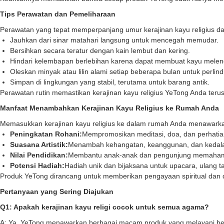
Tips Perawatan dan Pemeliharaan
Perawatan yang tepat memperpanjang umur kerajinan kayu religius dan m
Jauhkan dari sinar matahari langsung untuk mencegah memudar.
Bersihkan secara teratur dengan kain lembut dan kering.
Hindari kelembapan berlebihan karena dapat membuat kayu meleng
Oleskan minyak atau lilin alami setiap beberapa bulan untuk perlin
Simpan di lingkungan yang stabil, terutama untuk barang antik.
Perawatan rutin memastikan kerajinan kayu religius YeTong Anda teru
Manfaat Menambahkan Kerajinan Kayu Religius ke Rumah Anda
Memasukkan kerajinan kayu religius ke dalam rumah Anda menawark
Peningkatan Rohani:
Mempromosikan meditasi, doa, dan perhatia
Suasana Artistik:
Menambah kehangatan, keanggunan, dan kedalam
Nilai Pendidikan:
Membantu anak-anak dan pengunjung memahami
Potensi Hadiah:
Hadiah unik dan bijaksana untuk upacara, ulang ta
Produk YeTong dirancang untuk memberikan pengayaan spiritual dan day
Pertanyaan yang Sering Diajukan
Q1: Apakah kerajinan kayu religi cocok untuk semua agama?
A: Ya, YeTong menawarkan berbagai macam produk yang melayani berb