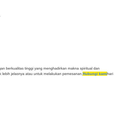
.
n berkualitas tinggi yang menghadirkan makna spiritual dan
uk lebih jelasnya atau untuk melakukan pemesanan,
Hubungi kami
hari