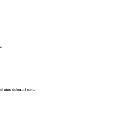
i.
di atau dekorasi rumah.