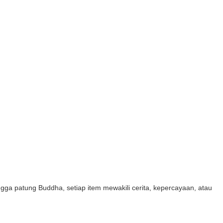
ngga patung Buddha, setiap item mewakili cerita, kepercayaan, atau