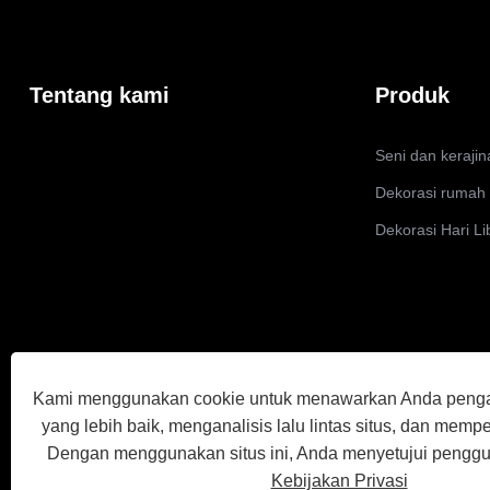
Tentang kami
Produk
Seni dan kerajin
Dekorasi rumah
Dekorasi Hari L
Kami menggunakan cookie untuk menawarkan Anda peng
yang lebih baik, menganalisis lalu lintas situs, dan memp
Dengan menggunakan situs ini, Anda menyetujui penggu
Kebijakan Privasi