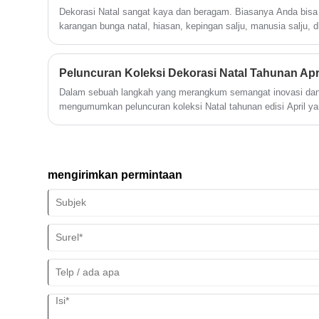
memadukan keanggunan klasik dengan
paling serbaguna yang tersedia.
Dekorasi Natal sangat kaya dan beragam. Biasanya Anda bisa 
keserbagunaan modern.
karangan bunga natal, hiasan, kepingan salju, manusia salju, d
dengan gaya dekorasi rumah dan budget Anda.
Dalam sebuah langkah yang merangkum semangat inovasi dan 
mengumumkan peluncuran koleksi Natal tahunan edisi April ya
2024.
mengirimkan permintaan