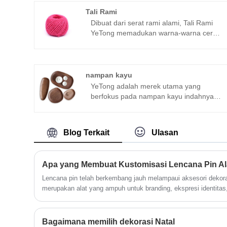
Tali Rami
Dibuat dari serat rami alami, Tali Rami
YeTong memadukan warna-warna cerah
dengan daya tahan, menjadikannya
ideal untuk proyek kerajinan DIY. Setiap
tali terdiri dari tiga helai, memberikan
kekuatan dan keandalan untuk berbagai
nampan kayu
aplikasi.
YeTong adalah merek utama yang
berfokus pada nampan kayu indahnya
yang dibuat dengan perhatian cermat
terhadap detail. Terletak di Fujian
Xianyou, kami memiliki akses ke bahan
Blog Terkait
Ulasan
berkualitas premium yang bersumber
secara lokal, memastikan keaslian dan
kualitas produk kami. Berkolaborasi
dengan pengrajin ahli dalam seni klasik
Tiongkok, nampan kayu kami
Lencana pin telah berkembang jauh melampaui aksesori dekora
mewujudkan keahlian tradisional dan
merupakan alat yang ampuh untuk branding, ekspresi identit
makna budaya. Berkomitmen pada
pemasaran. Dari promosi perusahaan hingga pernyataan mode 
keunggulan, YeTong menghadirkan
banyak digunakan oleh bisnis, sekolah, artis, dan organisasi. 
nampan kayu premium yang
keterjangkauan, dan potensi penyesuaian yang tinggi menjadi
Bagaimana memilih dekorasi Natal