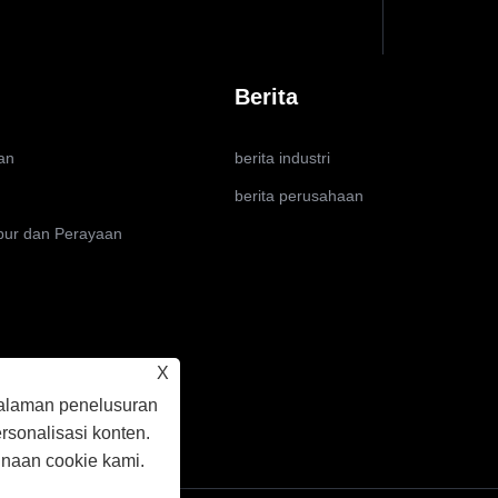
Berita
an
berita industri
berita perusahaan
ibur dan Perayaan
X
alaman penelusuran
ersonalisasi konten.
naan cookie kami.