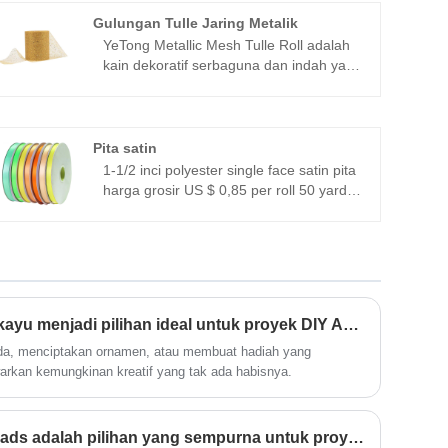
Gulungan Tulle Jaring Metalik
YeTong Metallic Mesh Tulle Roll adalah
kain dekoratif serbaguna dan indah yang
dirancang untuk menambahkan
sentuhan glamor pada proyek apa pun.
Dibuat dari 100% poliester tanpa
regangan, gulungan tulle jaring metalik
Pita satin
kami menampilkan lapisan metalik
1-1/2 inci polyester single face satin pita
berkilauan dan tekstur ringan dan
harga grosir US $ 0,85 per roll 50 yard
menyerap keringat. Setiap gulungan
Pita satin tersedia dalam berbagai
berukuran lebar 3 inci dan panjang 25
ukuran, dari 5mm hingga 100mm.
yard, sehingga ideal untuk berbagai
Dengan 196 warna cerah untuk dipilih,
aplikasi, mulai dari pakaian dan aksesori
Anda pasti akan menemukan warna
hingga dekorasi rumah dan hiasan
yang sempurna untuk mencocokkan
acara.
proyek atau tema apa pun.
Apa yang membuat irisan kayu menjadi pilihan ideal untuk proyek DIY Anda?
Paket dengan 25 yard 50yard 100 yard
200yards per roll.
a, menciptakan ornamen, atau membuat hadiah yang
warkan kemungkinan kreatif yang tak ada habisnya.
Mengapa Yetong Wood Beads adalah pilihan yang sempurna untuk proyek kerajinan Anda?