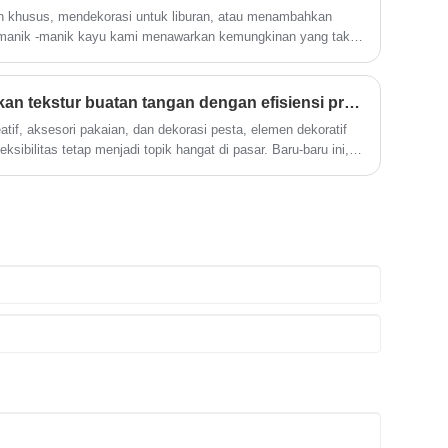
 khusus, mendekorasi untuk liburan, atau menambahkan
, manik -manik kayu kami menawarkan kemungkinan yang tak
Bagaimana menyeimbangkan tekstur buatan tangan dengan efisiensi produksi massal?
atif, aksesori pakaian, dan dekorasi pesta, elemen dekoratif
ibilitas tetap menjadi topik hangat di pasar. Baru-baru ini,
beragam dan penerapan yang fleksibel, tidak hanya terus
gan penggemar kerajinan tangan, namun juga mencapai
osan dalam teknologi produksi otomatis.