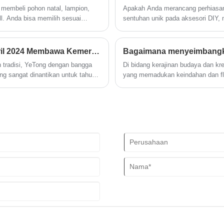
pita cantik untuk dekorasi liburan.
membeli pohon natal, lampion,
Apakah Anda merancang perhiasan
ll. Anda bisa memilih sesuai
sentuhan unik pada aksesori DIY
ada habisnya.
Peluncuran Koleksi Dekorasi Natal Tahunan April 2024 Membawa Kemeriahan Kemeriahan
tradisi, YeTong dengan bangga
Di bidang kerajinan budaya dan kre
ng sangat dinantikan untuk tahun
yang memadukan keindahan dan fleks
Bunga Pita, dengan keahlian yang 
mendapatkan popularitas di kalan
pasokan skala besar melalui terob