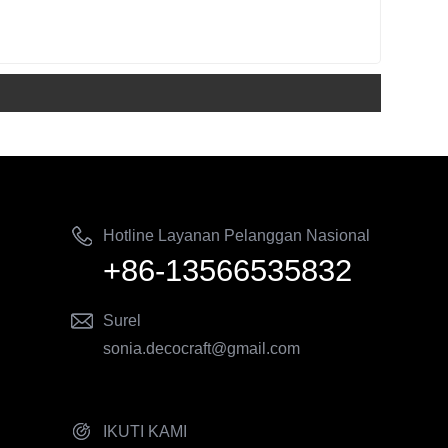
Hotline Layanan Pelanggan Nasional
+86-13566535832
Surel
sonia.decocraft@gmail.com
IKUTI KAMI