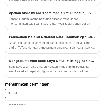
permintaan akan bahan dekoratif serbaguna semakin memperkuat
hanya berfungsi sebagai barang dekoratif tetapi juga sebagai media
posisinya dalam rantai pasokan.
pengabdian, pelestarian warisan, dan ekspresi pribadi. Artikel ini
Apakah Anda mencari cara modis untuk menunjukkan kepribadian Anda dari lencana logam?
mengeksplorasi arti, jenis, teknik kerajinan, dan tips perawatan
kerajinan kayu religius, membantu pelanggan memahami
Lencana logam Yetong hanyalah aksesori yang dapat
bagaimana produk ini dapat meningkatkan ruang spiritual dan
mencerminkan gaya dan sikap Anda - kecil, tetapi penuh dengan
kehidupan.
ketegangan, ia dapat dengan cepat menarik perhatian dan
menambahkan sorotan pada pakaian Anda.
Peluncuran Koleksi Dekorasi Natal Tahunan April 2024 Membawa Kemeriahan Kemeriahan
Dalam sebuah langkah yang merangkum semangat inovasi dan
tradisi, YeTong dengan bangga mengumumkan peluncuran koleksi
Natal tahunan edisi April yang sangat dinantikan untuk tahun 2024.
Mengapa Memilih Salib Kayu Untuk Meninggikan Ruang dan Koneksi Spiritual Anda?
Salib kayu telah lama dihargai sebagai simbol iman, tradisi, dan
keahlian artistik. Apakah digunakan untuk pengabdian religius,
dekorasi rumah, atau sebagai hadiah yang tulus, karya -karya
buatan tangan ini membawa kehangatan dan makna pada
mengirimkan permintaan
pengaturan apa pun.