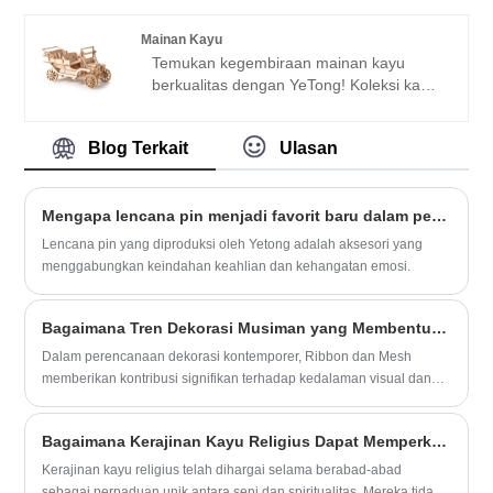
bordir, tambalan kami menampilkan
warna-warna cerah, desain rumit, dan
Mainan Kayu
lapisan perekat segel panas untuk
Temukan kegembiraan mainan kayu
memudahkan pengaplikasian. Dari huruf
berkualitas dengan YeTong! Koleksi kami
A hingga Z, angka 0-9, hingga bintang,
menampilkan teka-teki 3D yang dirancang
hati, dan bunga, tambalan kami
dengan rumit, mobil antik buatan tangan,
menawarkan kemungkinan penyesuaian
Blog Terkait
Ulasan
dan kereta uap menawan, memberikan
dan personalisasi tanpa batas.
permainan edukatif dan imajinatif selama
berjam-jam.
Mengapa lencana pin menjadi favorit baru dalam pencocokan mode?
Lencana pin yang diproduksi oleh Yetong adalah aksesori yang
menggabungkan keindahan keahlian dan kehangatan emosi.
Bagaimana Tren Dekorasi Musiman yang Membentuk Pita dan Jala?
Dalam perencanaan dekorasi kontemporer, Ribbon dan Mesh
memberikan kontribusi signifikan terhadap kedalaman visual dan
ekspresi artistik. Ini diintegrasikan secara luas ke dalam pengaturan
pesta, desain kemasan, dan gaya suasana interior. Kemampuan
Bagaimana Kerajinan Kayu Religius Dapat Memperkaya Ruang Spiritual dan Rumah?
beradaptasinya memungkinkan pencipta untuk menggabungkan
tekstur mengalir lembut dengan bentuk terstruktur, memungkinkan
Kerajinan kayu religius telah dihargai selama berabad-abad
hasil desain yang lebih dinamis dan ekspresif. Meningkatnya
sebagai perpaduan unik antara seni dan spiritualitas. Mereka tidak