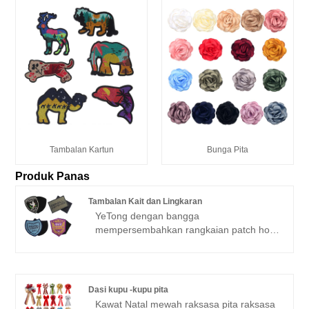
Tambalan Kartun
Bunga Pita
Produk Panas
Tambalan Kait dan Lingkaran
YeTong dengan bangga
mempersembahkan rangkaian patch hook
and loop, cocok untuk menambahkan
sentuhan unik pada pakaian dan aksesori
Anda. Dilengkapi dengan sandaran kait
dan putaran yang nyaman, tambalan ini
Dasi kupu -kupu pita
dapat dengan mudah dipasang dan
Kawat Natal mewah raksasa pita raksasa