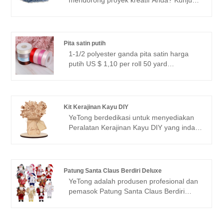
spesifik Anda. Ukuran stok kami meliputi
YeTong! Perusahaan kami bangga
12,5*12,5cm, 13,5*11cm, 12,5*9,5cm, dan
menyediakan benang bulu berkualitas
7,5*7,5cm.
tinggi yang melebihi ekspektasi. Dengan
lebih dari 61 warna cerah yang dapat
Pita satin putih
dipilih, benang rajut akrilik kami sempurna
1-1/2 polyester ganda pita satin harga
untuk membuat berbagai macam barang
putih US $ 1,10 per roll 50 yard
seperti rompi, topi, syal, selimut, bantal,
Pita satin tersedia dalam berbagai ukuran,
dan tas.
dari 5mm hingga 100mm.
Dengan 196 warna cerah untuk dipilih,
Anda pasti akan menemukan warna yang
Kit Kerajinan Kayu DIY
sempurna untuk mencocokkan proyek
YeTong berdedikasi untuk menyediakan
atau tema apa pun.
Peralatan Kerajinan Kayu DIY yang indah,
Paket dengan 25 yard 50yard 100 yard
cocok untuk menambahkan sentuhan
200yards per roll.
pesona pada dekorasi rumah atau acara
khusus apa pun. Produk kami
menampilkan ornamen bunga kayu yang
Patung Santa Claus Berdiri Deluxe
dirancang dengan rumit, ideal untuk
YeTong adalah produsen profesional dan
merayakan Hari Ibu, ulang tahun, dan
pemasok Patung Santa Claus Berdiri
acara perayaan lainnya.
Deluxe di Cina. Ini adalah boneka Natal
buatan tangan yang kami produksi,
dilengkapi dengan pakaian unik. Sangat