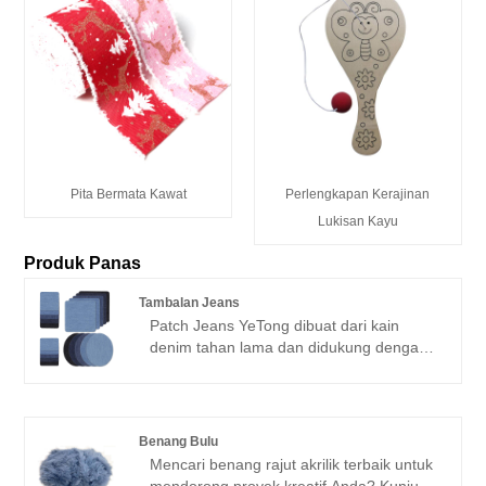
Pita Bermata Kawat
Perlengkapan Kerajinan
Lukisan Kayu
Produk Panas
Tambalan Jeans
Patch Jeans YeTong dibuat dari kain
denim tahan lama dan didukung dengan
perekat yang diaktifkan panas untuk
memudahkan pengaplikasian. Tersedia
dalam berbagai bentuk termasuk persegi,
oval, dan persegi panjang, tambalan kami
Benang Bulu
hadir dalam ukuran yang dapat
Mencari benang rajut akrilik terbaik untuk
disesuaikan untuk memenuhi kebutuhan
mendorong proyek kreatif Anda? Kunjungi