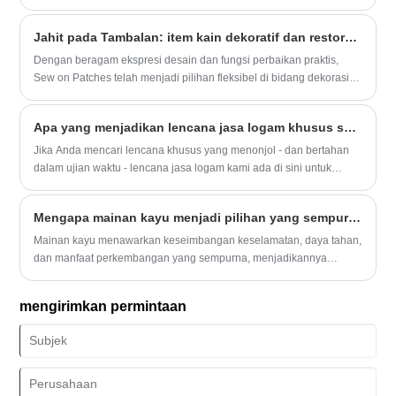
dekorasi rumah, atau sebagai hadiah yang tulus, karya -karya
buatan tangan ini membawa kehangatan dan makna pada
Jahit pada Tambalan: item kain dekoratif dan restoratif
pengaturan apa pun.
Dengan beragam ekspresi desain dan fungsi perbaikan praktis,
Sew on Patches telah menjadi pilihan fleksibel di bidang dekorasi
kain. Kemampuan beradaptasi material dan pengoperasian
manualnya merupakan keunggulan inti, yang tidak hanya
Apa yang menjadikan lencana jasa logam khusus sebagai solusi ideal untuk kebutuhan penghargaan Anda?
menambah gaya unik pada pakaian dan aksesori, tetapi juga
memperpanjang masa pakai barang dan memuaskan kepribadian
Jika Anda mencari lencana khusus yang menonjol - dan bertahan
orang. Kebutuhan ganda yaitu kimiaisasi dan kepraktisan.
dalam ujian waktu - lencana jasa logam kami ada di sini untuk
membantu Anda menghormati apa yang paling penting.
Mengapa mainan kayu menjadi pilihan yang sempurna untuk anak -anak?
Mainan kayu menawarkan keseimbangan keselamatan, daya tahan,
dan manfaat perkembangan yang sempurna, menjadikannya
pilihan yang sangat baik untuk anak -anak dari segala usia. Dengan
daya tarik mereka yang abadi dan sifat ramah lingkungan, mereka
mengirimkan permintaan
terus menonjol sebagai alternatif yang unggul dari mainan plastik.