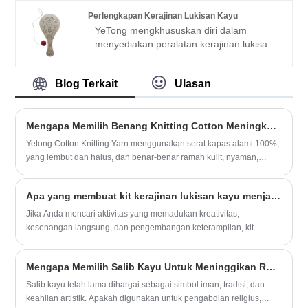
cocok untuk dekorasi meja rumah liburan,
Perlengkapan Kerajinan Lukisan Kayu
hadiah liburan, dan dekorasi koleksi.
YeTong mengkhususkan diri dalam
menyediakan peralatan kerajinan lukisan
kayu DIY yang inovatif, dirancang untuk
memicu kreativitas dan meningkatkan
Blog Terkait
Ulasan
keterampilan artistik anak-anak. Produk
kami, termasuk peralatan kerajinan kayu
DIY dan raket tenis kayu anak-anak,
Mengapa Memilih Benang Knitting Cotton Meningkatkan Kualitas Pekerjaan Anda?
menawarkan cara yang menyenangkan
dan menarik bagi anak-anak untuk
Yetong Cotton Knitting Yarn menggunakan serat kapas alami 100%,
mengeksplorasi kreativitas mereka sambil
yang lembut dan halus, dan benar-benar ramah kulit, nyaman,
mengembangkan koordinasi tangan-mata
tahan lama dan tahan lama.
dan keterampilan motorik halus.
Apa yang membuat kit kerajinan lukisan kayu menjadi perpaduan sempurna antara kreativitas dan kesenangan untuk anak -anak?
Jika Anda mencari aktivitas yang memadukan kreativitas,
kesenangan langsung, dan pengembangan keterampilan, kit
kerajinan lukisan kayu adalah pilihan yang fantastis.
Mengapa Memilih Salib Kayu Untuk Meninggikan Ruang dan Koneksi Spiritual Anda?
Salib kayu telah lama dihargai sebagai simbol iman, tradisi, dan
keahlian artistik. Apakah digunakan untuk pengabdian religius,