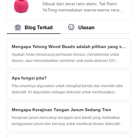
untuk menambahkan sentuhan
Dibuat dari serat rami alami, Tali Rami
keanggunan pedesaan pada dekorasi
YeTong memadukan warna-warna cerah
liburan Anda. Set pita Natal ini dibuat
dengan daya tahan, menjadikannya ideal
dengan cermat dari goni halus dan
untuk proyek kerajinan DIY. Setiap tali
dilengkapi tepi berkabel agar mudah
Blog Terkait
Ulasan
terdiri dari tiga helai, memberikan
dibentuk. Tersedia dalam berbagai warna,
kekuatan dan keandalan untuk berbagai
Pita Goni Poliester sangat ideal untuk
aplikasi.
membungkus kado dan membuat pita
Mengapa Yetong Wood Beads adalah pilihan yang sempurna untuk proyek kerajinan Anda?
cantik untuk dekorasi liburan.
Apakah Anda merancang perhiasan khusus, mendekorasi untuk
liburan, atau menambahkan sentuhan unik pada aksesori DIY,
manik -manik kayu kami menawarkan kemungkinan yang tak ada
habisnya.
Apa fungsi pita?
Pita umumnya digunakan untuk mengikat benda dan memiliki efek
dekoratif. Ini digunakan sebagai dekorasi untuk membungkus
hadiah. Kain, terutama pita sutra, umumnya terkait dengan pakaian
dan juga bahan untuk beberapa kerajinan tangan.
Mengapa Kerajinan Tangan Jarum Sedang Tren
Kerajinan jarum mencakup beragam seni tekstil yang melibatkan
penggunaan jarum dan benang untuk membuat desain dekoratif
atau fungsional pada kain. Kerajinan ini meliputi sulaman tangan,
tusuk silang, sulaman, pekerjaan kruel, dan banyak lagi. Dalam