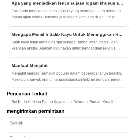
Apa yang menjadikan lencana jasa logam khusus sebagai solusi ideal untuk kebutuhan penghargaan Anda?
beberapa tahun terakhir, popularitas kerajinan ini meningkat
kembali, didorong oleh keinginan akan barang-barang buatan
Jika Anda mencari lencana khusus yang menonjol - dan bertahan
tangan yang dipersonalisasi dan meningkatnya minat terhadap hobi
dalam ujian waktu - lencana jasa logam kami ada di sini untuk
yang ramah lingkungan dan penuh perhatian.
membantu Anda menghormati apa yang paling penting.
Mengapa Memilih Salib Kayu Untuk Meninggikan Ruang dan Koneksi Spiritual Anda?
Salib kayu telah lama dihargai sebagai simbol iman, tradisi, dan
keahlian artistik. Apakah digunakan untuk pengabdian religius,
dekorasi rumah, atau sebagai hadiah yang tulus, karya -karya
buatan tangan ini membawa kehangatan dan makna pada
Manfaat Menjahit
pengaturan apa pun.
Menjahit menjadi semakin populer dalam beberapa tahun terakhir.
Meskipun banyak orang mengasosiasikan hobi ini dengan nenek
mereka, ini adalah aktivitas kreatif yang dinikmati oleh orang-orang
dari segala usia dan jenis kelamin. Ada banyak manfaat melakukan
Pencarian Terkait
menjahit, berikut beberapa di antaranya:
Set Kado Hari Ibu Papan Kayu untuk Dekorasi Rumah Kreatif
mengirimkan permintaan