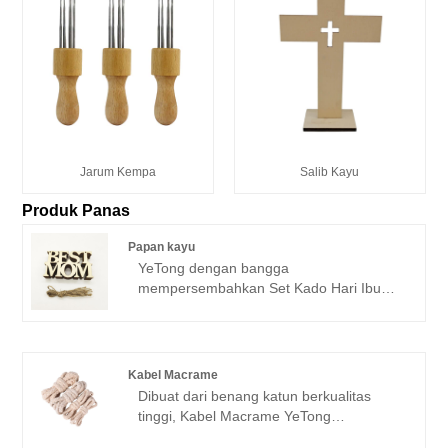
Jarum Kempa
Salib Kayu
Produk Panas
Papan kayu
YeTong dengan bangga
mempersembahkan Set Kado Hari Ibu
Papan Kayu kami yang indah, dirancang
untuk menghadirkan kegembiraan dan
kehangatan ke rumah-rumah di seluruh
dunia. Setiap set mencakup 10 plakat
Kabel Macrame
kayu berdesain indah dan 10 tali gantung.
Dibuat dari benang katun berkualitas
tinggi, Kabel Macrame YeTong
menawarkan kekuatan dan daya tahan