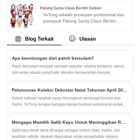
panjang 25cm dan 36cm, jarum rajut kami
Patung Santa Claus Berdiri Deluxe
memiliki beragam diameter mulai dari
YeTong adalah produsen profesional dan
3mm hingga 10mm, melayani berbagai
pemasok Patung Santa Claus Berdiri
proyek rajutan termasuk sweater, topi,
Deluxe di Cina. Ini adalah boneka Natal
syal, dan banyak lagi. Ujung runcing dari
buatan tangan yang kami produksi,
jarum bambu kami memungkinkan jahitan
Blog Terkait
Ulasan
dilengkapi dengan pakaian unik. Sangat
yang presisi dan manipulasi benang yang
cocok untuk dekorasi meja rumah liburan,
mudah, sehingga ideal untuk perajut
hadiah liburan, dan dekorasi koleksi.
pemula dan berpengalaman. Dengan
Apa keuntungan dari patch bersulam?
konstruksinya yang tahan lama dan
Patch bersulam menjadi semakin populer selama bertahun -tahun,
tekstur bambu yang ramping, jarum rajut
dan untuk alasan yang baik. Mereka menawarkan banyak
kami menawarkan kinerja dan
keuntungan yang menjadikannya opsi yang sangat fleksibel dan
keserbagunaan yang tahan lama.
dapat disesuaikan untuk berbagai aplikasi.
Peluncuran Koleksi Dekorasi Natal Tahunan April 2024 Membawa Kemeriahan Kemeriahan
Dalam sebuah langkah yang merangkum semangat inovasi dan
tradisi, YeTong dengan bangga mengumumkan peluncuran koleksi
Natal tahunan edisi April yang sangat dinantikan untuk tahun 2024.
Mengapa Memilih Salib Kayu Untuk Meninggikan Ruang dan Koneksi Spiritual Anda?
Salib kayu telah lama dihargai sebagai simbol iman, tradisi, dan
keahlian artistik. Apakah digunakan untuk pengabdian religius,