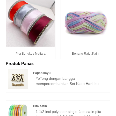
Pita Bungkus Mutiara
Benang Rajut Kain
Produk Panas
Papan kayu
YeTong dengan bangga
mempersembahkan Set Kado Hari Ibu
Papan Kayu kami yang indah, dirancang
untuk menghadirkan kegembiraan dan
kehangatan ke rumah-rumah di seluruh
dunia. Setiap set mencakup 10 plakat
Pita satin
kayu berdesain indah dan 10 tali gantung.
1-1/2 inci polyester single face satin pita