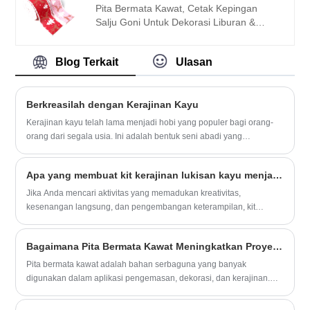
aplikasi.
Pita Bermata Kawat, Cetak Kepingan
Salju Goni Untuk Dekorasi Liburan &
Harga Pembungkus Hadiah US $ 1,50 per
roll 10 yard
Blog Terkait
Ulasan
Bahan: goni dengan kepingan salju cetak
dan perbatasan bermata kawat
Berkreasilah dengan Kerajinan Kayu
Warna: Goni alami dengan cetakan
kepingan salju putih atau perak
Kerajinan kayu telah lama menjadi hobi yang populer bagi orang-
Lebar: 6.3cm (tersedia dalam berbagai
orang dari segala usia. Ini adalah bentuk seni abadi yang
lebar yang sesuai dengan kebutuhan
memungkinkan Anda menciptakan sesuatu yang unik dan tahan
proyek Anda)
lama. Dengan maraknya budaya DIY dan media sosial, kerajinan
Panjang: 5 yard, 10 yard (beberapa
Apa yang membuat kit kerajinan lukisan kayu menjadi perpaduan sempurna antara kreativitas dan kesenangan untuk anak -anak?
kayu menjadi semakin populer dalam beberapa tahun terakhir.
panjang tersedia)
Namun selalu ada ruang untuk inovasi dan ide-ide baru dalam hal
Jika Anda mencari aktivitas yang memadukan kreativitas,
kerajinan kayu.
kesenangan langsung, dan pengembangan keterampilan, kit
kerajinan lukisan kayu adalah pilihan yang fantastis.
Bagaimana Pita Bermata Kawat Meningkatkan Proyek Pengemasan dan Kerajinan Anda?
Pita bermata kawat adalah bahan serbaguna yang banyak
digunakan dalam aplikasi pengemasan, dekorasi, dan kerajinan.
Strukturnya yang unik memungkinkannya mempertahankan bentuk,
menciptakan desain yang elegan, dan meningkatkan kualitas