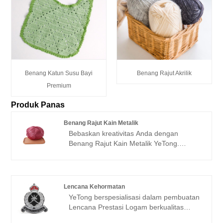
Benang Katun Susu Bayi
Benang Rajut Akrilik
Premium
Produk Panas
Benang Rajut Kain Metalik
Bebaskan kreativitas Anda dengan
Benang Rajut Kain Metalik YeTong.
Didesain untuk membuat tas, sandal, topi
penuh gaya, dan banyak lagi, benang
kami menambahkan sentuhan glamor
metalik pada proyek Anda. Dengan
Lencana Kehormatan
lapisan metalik ramah lingkungan dan
YeTong berspesialisasi dalam pembuatan
tekstur bercahaya, Benang Rajut Kain
Lencana Prestasi Logam berkualitas
Metalik kami adalah pilihan sempurna
tinggi. Baik Anda memerlukan medali
bagi mereka yang mencari tampilan