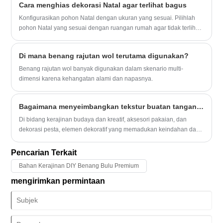
Cara menghias dekorasi Natal agar terlihat bagus
presentasi. Artikel ini membahas cara kerja pita bermata kawat,
kelebihannya, masalah umum pelanggan, dan cara memilih jenis
Konfigurasikan pohon Natal dengan ukuran yang sesuai. Pilihlah
yang tepat untuk berbagai aplikasi.
pohon Natal yang sesuai dengan ruangan rumah agar tidak terlihat
terlalu ramai atau luas. Selain itu, jika ruangan Anda berukuran
kecil, memilih pohon Natal yang berukuran lebih kecil dapat
Di mana benang rajutan wol terutama digunakan?
membuat ruangan Anda terlihat lebih luas.
Benang rajutan wol banyak digunakan dalam skenario multi-
dimensi karena kehangatan alami dan napasnya.
Bagaimana menyeimbangkan tekstur buatan tangan dengan efisiensi produksi massal?
Di bidang kerajinan budaya dan kreatif, aksesori pakaian, dan
dekorasi pesta, elemen dekoratif yang memadukan keindahan dan
fleksibilitas tetap menjadi topik hangat di pasar. Baru-baru ini,
Bunga Pita, dengan keahlian yang beragam dan penerapan yang
Pencarian Terkait
fleksibel, tidak hanya terus mendapatkan popularitas di kalangan
Bahan Kerajinan DIY Benang Bulu Premium
penggemar kerajinan tangan, namun juga mencapai pasokan skala
besar melalui terobosan dalam teknologi produksi otomatis.
mengirimkan permintaan