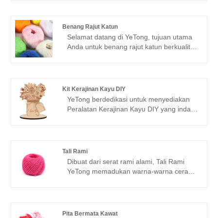
khusus untuk prestasi akademis,
mewah dengan harga terjangkau.
penghargaan perusahaan, atau acara
peringatan, lencana Logam kami adalah
Benang Rajut Katun
pilihan yang tepat. Dengan beragam
Selamat datang di YeTong, tujuan utama
teknik produksi yang tersedia, termasuk
Anda untuk benang rajut katun berkualitas
desain enamel, epoksi, dan 2D/3D, kami
tinggi. Kami mengkhususkan diri dalam
dapat mewujudkan visi Anda dengan
menyediakan benang rajut kelas premium
presisi dan gaya.
yang cocok untuk berbagai proyek
kerajinan atau merajut. Komitmen kami
Kit Kerajinan Kayu DIY
terhadap keunggulan dan kepuasan
YeTong berdedikasi untuk menyediakan
pelanggan membedakan kami dalam
Peralatan Kerajinan Kayu DIY yang indah,
industri ini. Dengan fokus pada bahan dan
cocok untuk menambahkan sentuhan
keahlian unggul, YeTong adalah mitra
pesona pada dekorasi rumah atau acara
terpercaya Anda untuk semua kebutuhan
khusus apa pun. Produk kami
rajutan dan merenda Anda.
menampilkan ornamen bunga kayu yang
Tali Rami
dirancang dengan rumit, ideal untuk
Dibuat dari serat rami alami, Tali Rami
merayakan Hari Ibu, ulang tahun, dan
YeTong memadukan warna-warna cerah
acara perayaan lainnya.
dengan daya tahan, menjadikannya ideal
untuk proyek kerajinan DIY. Setiap tali
terdiri dari tiga helai, memberikan
kekuatan dan keandalan untuk berbagai
Pita Bermata Kawat